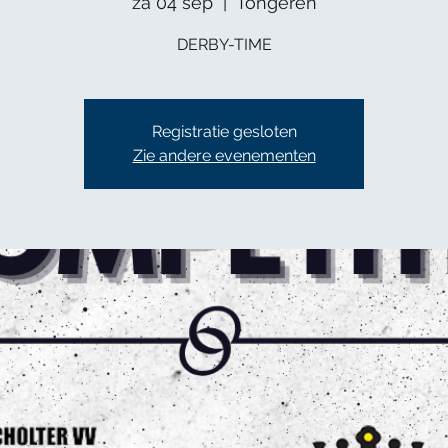
za 04 sep
  |  
Tongeren
DERBY-TIME
Registratie gesloten
Zie andere evenementen