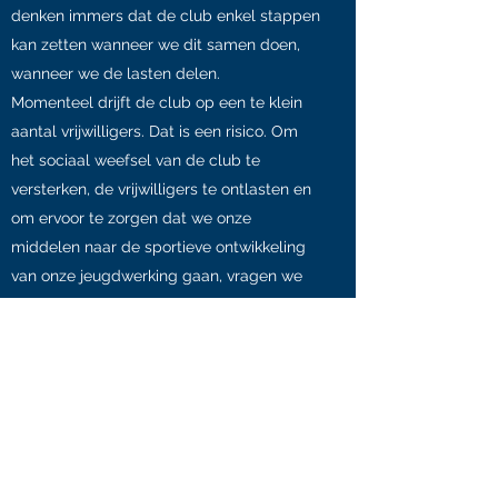
denken immers dat de club enkel stappen
kan zetten wanneer we dit samen doen,
wanneer we de lasten delen.
Momenteel drijft de club op een te klein
aantal vrijwilligers. Dat is een risico. Om
het sociaal weefsel van de club te
versterken, de vrijwilligers te ontlasten en
om ervoor te zorgen dat we onze
middelen naar de sportieve ontwikkeling
van onze jeugdwerking gaan, vragen we
meer medewerking met de ouders. We
denken dat verenigingen die dit doen de
beste resultaten halen, in het voordeel van
de jeugdspelers. Dit is de toekomst.
De voorbije jaren hebben we pogingen
gedaan om meer hulp van de ouders te
krijgen. Maar een handje bijsteken blijkt