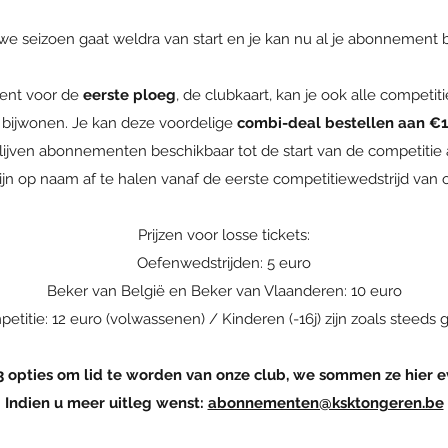
we seizoen gaat weldra van start en je kan nu al je abonnement b
ent voor de
eerste ploeg
, de clubkaart, kan je ook alle competit
bijwonen. Je kan deze voordelige
combi-deal bestellen aan €
lijven abonnementen beschikbaar tot de start van de competitie 
n op naam af te halen vanaf de eerste competitiewedstrijd van o
Prijzen voor losse tickets:
Oefenwedstrijden: 5 euro
Beker van België en Beker van Vlaanderen: 10 euro
etitie: 12 euro (volwassenen) / Kinderen (-16j) zijn zoals steeds gr
n 3 opties om lid te worden van onze club, we sommen ze hier e
Indien u meer uitleg wenst:
abonnementen@ksktongeren.be