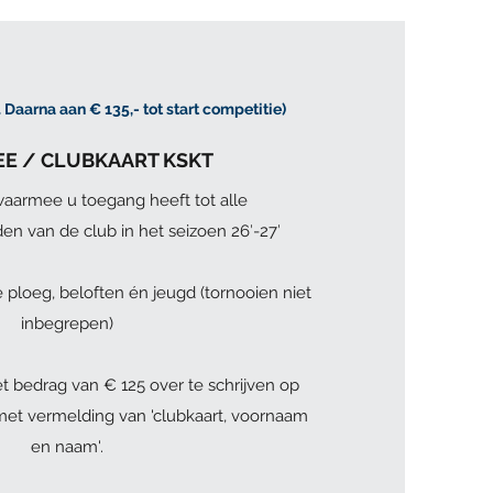
. Daarna aan € 135,- tot start competitie)
E / CLUBKAART KSKT
armee u toegang heeft tot alle
en van de club in het seizoen 26′-27′
 ploeg, beloften én jeugd
(tornooien niet
inbegrepen)
t bedrag van € 125 over te schrijven op
et vermelding van 'clubkaart, voornaam
en naam'.