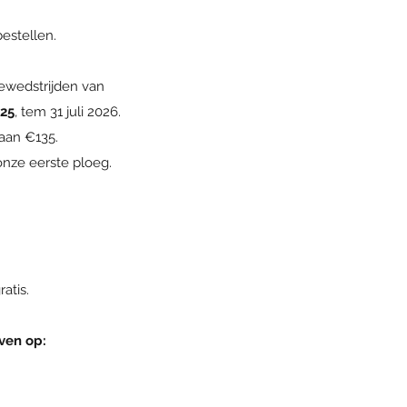
estellen.
iewedstrijden van
125
, tem 31 juli 2026.
aan €135.
nze eerste ploeg.
atis.
ven op: