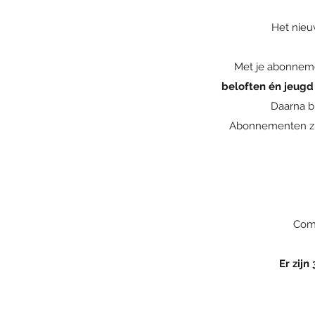
Het nieu
Met je abonnem
beloften én jeugd
Daarna b
Abonnementen zij
Comp
Er zij