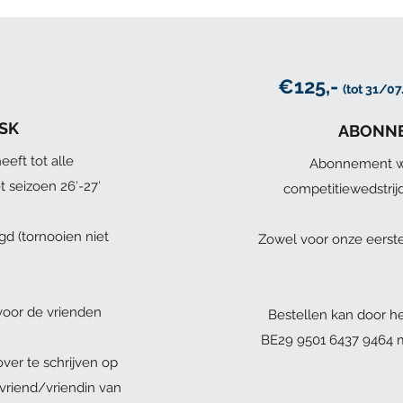
€125,-
(tot 31/07
 SK
ABONNE
ft tot alle
Abonnement wa
t seizoen 26′-27′
competitiewedstrijd
gd (tornooien niet
Zowel voor onze eerste
voor de vrienden
Bestellen kan door he
BE29 9501 6437 9464 m
ver te schrijven op
vriend/vriendin van