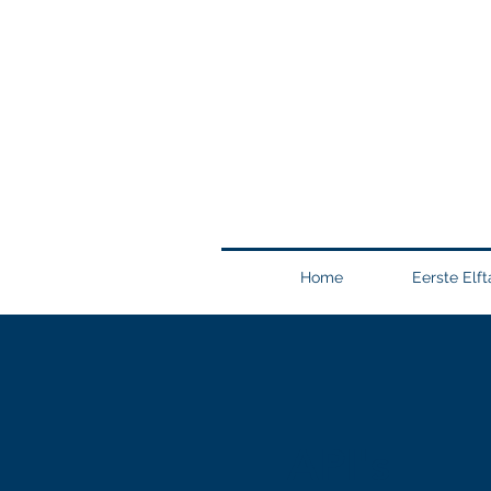
Home
Eerste Elft
API's