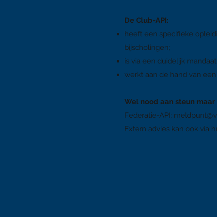
​De Club-API:
heeft een specifieke opleidi
bijscholingen;
is via een duidelijk mandaa
werkt aan de hand van een 
​Wel nood aan steun maar l
Federatie-API: meldpunt
@v
Extern advies kan ook via hu