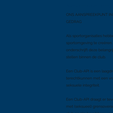
Aanspreekpunt Integri
ONS AANSPREEKPUNT INT
GEDRAG​
Als sportorganisaties hebb
sportomgeving te creëren. 
onderschrijft deze belangr
stellen binnen de club.
Een Club-API is een laagd
terechtkunnen met een vra
seksuele integriteit.
Een Club-API draagt er te
met (seksueel) grensovers