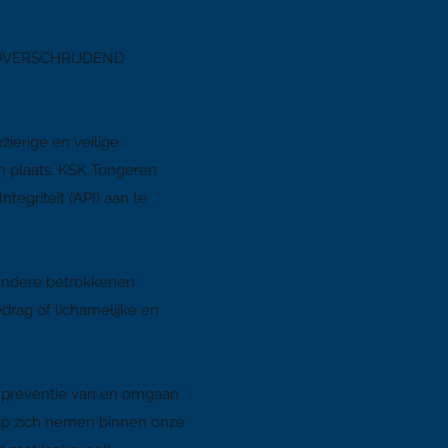
SOVERSCHRIJDEND
ierige en veilige
en plaats. KSK Tongeren
egriteit (API) aan te
 andere betrokkenen
drag of lichamelijke en
n preventie van en omgaan
 op zich nemen binnen onze