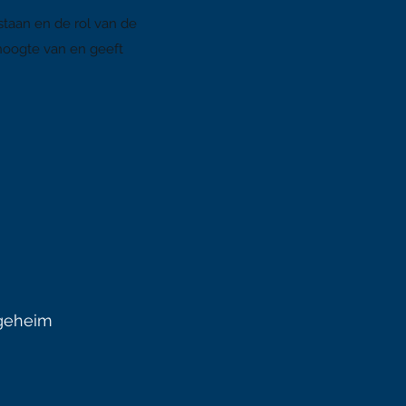
taan en de rol van de
hoogte van en geeft
sgeheim