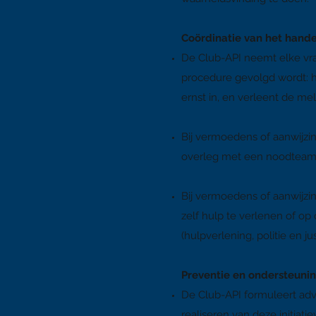
Coördinatie van het hande
De Club-API neemt elke vra
procedure gevolgd wordt: hi
ernst in, en verleent de mel
Bij vermoedens of aanwijz
overleg met een noodteam 
B
ij vermoedens of aanwijz
zelf hulp te verlenen of op
(hulpverlening, politie en just
Preventie en ondersteuni
De Club-API formuleert adv
realiseren van deze initiatie