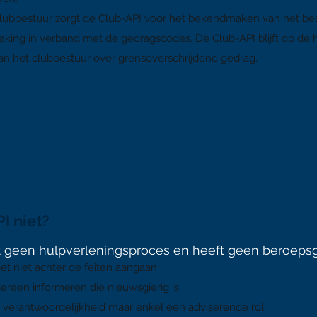
lubbestuur zorgt de Club-API voor het bekendmaken van het bes
king in verband met de gedragscodes. De Club-API blijft op de 
aan het clubbestuur over grensoverschrijdend gedrag.
I niet?
rt geen hulpverleningsproces en heeft geen beroep
t niet achter de feiten aangaan
edereen informeren die nieuwsgierig is
 verantwoordelijkheid maar enkel een adviserende rol