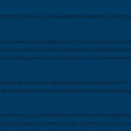
teit
EGRITEIT (API) HELPT BIJ VRAGEN ROND (SEKSUEEL) GREN
en we samen een belangrijke taak om voor onze sporters een plez
Voor (seksueel) grensoverschrijdend gedrag is dan uiteraard ge
ijke boodschap en heeft ervoor gekozen om een Aanspreekpunt Int
rempelig aanspreekpunt waarbij sporters, ouders, begeleiders of
ag, vermoeden of klacht over (seksueel) grensoverschrijdend ge
vens mee zorg voor dat het beleid voldoende aandacht geeft aa
chrijdend gedrag. Evy Snellinx en Eddy Houben zullen deze rol