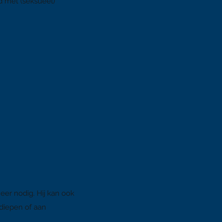
d met (seksueel)
neer nodi
g.
Hij kan ook
rdiepen of aan