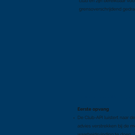
club en zijn bereikbaar vo
grensoverschrijdend gedrag en
Wat doet een club
Eerste opvang
De Club-API luistert naar 
advies verstrekken bij de m
waarheidsvinding te doen.