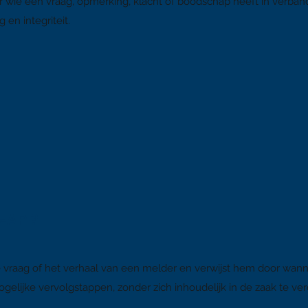
or wie een vraag, opmerking, klacht of boodschap heeft in verban
 integriteit.​​​
-API?
de vraag of het verhaal van een melder en verwijst hem door wan
ogelijke vervolgstappen, zonder zich inhoudelijk in de zaak te ve