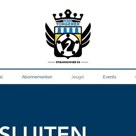
al
Abonnementen
Jeugd
Events
SLUITEN