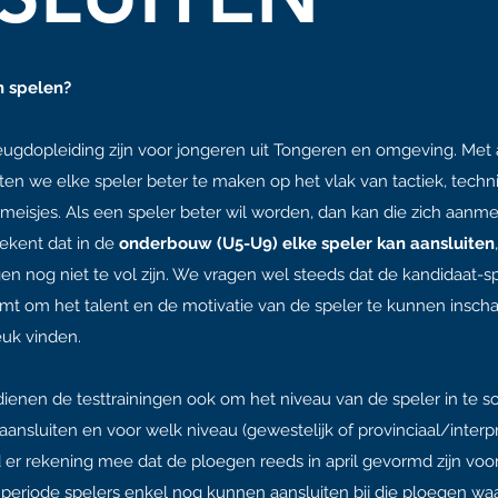
n spelen?
ugdopleiding zijn voor jongeren uit Tongeren en omgeving. Met 
ten we elke speler beter te maken op het vlak van tactiek, techni
 meisjes. Als een speler beter wil worden, dan kan die zich aanme
ekent dat in de
onderbouw (U5-U9)
elke speler kan aansluiten
en nog niet te vol zijn. We vragen wel steeds dat de kandidaat-s
t om het talent en de motivatie van de speler te kunnen inschat
leuk vinden.
nen de testtrainingen ook om het niveau van de speler in te sc
n aansluiten en voor welk niveau (gewestelijk of provinciaal/interpr
er rekening mee dat de ploegen reeds in april gevormd zijn voo
e periode spelers enkel nog kunnen aansluiten bij die ploegen w