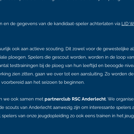
 en de gegevens van de kandidaat-speler achterlaten via
LID 
rlijk ook aan actieve scouting. Dit zowel voor de gewestelijke a
ciale ploegen. Spelers die gescout worden, worden in de loop va
ntal testtrainingen bij de ploeg van hun leeftijd en beoogde ni
ing zien zitten, gaan we over tot een aansluiting. Zo worden d
 voorbereid aan het seizoen te beginnen.
en we ook samen met
partnerclub RSC Anderlecht
. We organis
de scouts van Anderlecht aanwezig zijn om interessante spelers a
al spelers van onze jeugdopleiding zo ook eens trainen in het j