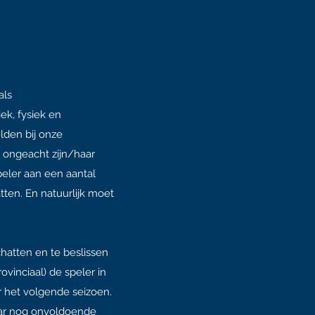
als
ek, fysiek en
lden bij onze
, ongeacht zijn/haar
peler aan een aantal
ten. En natuurlijk moet
hatten en te beslissen
ovinciaal) de speler in
r het volgende seizoen.
aar nog onvoldoende