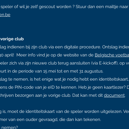
 speler of wil je zelf gescout worden ? Stuur dan een mailtje naa
en.be
 vorige club
slag indienen bij zijn club via een digitale procedure. Ontslag ind
30 april! Meer info vind je op de website van de
Belgische voetb
eler zich via zijn nieuwe club terug aansluiten (via E-kickoff), op
urt in de periode van 15 mei tot en met 31 augustus.
lag te nemen, is het enige wat je nodig hebt een identiteitskaart
ens de PIN-code van je eID te kennen. Heb je geen kaartlezer? D
rijven bezorgen aan je vorige club. Dat kan met dit
document
.
ig is, moet de identiteitskaart van de speler worden uitgelezen. 
r van een ouder gevraagd, die dan kan tekenen.
ag nemen?