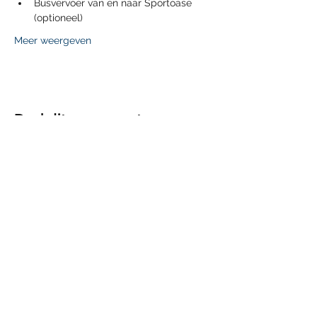
Busvervoer van en naar Sportoase 
(optioneel)
Meer weergeven
Deel dit evenement