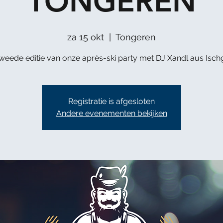
TONGEREN
za 15 okt
  |  
Tongeren
weede editie van onze après-ski party met DJ Xandl aus Ischg
Registratie is afgesloten
Andere evenementen bekijken