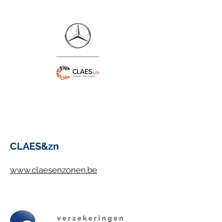
CLAES&zn
www.claesenzonen.be